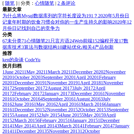
[
随笔
] | 分类：
心情随笔
|
2 条评论
最新文章
为什么将Mysql数据库列的字符长度设为191？
2020年5月份日
记
童年时期的饮食习惯会对你的一生产生持久的影响
2020年12
月份日记
找到自己的竞争力
分类
67
未分类
71
心情随笔
21
只言片语
24
Web前端
152
编程开发
17
数
据库技术
3
算法与数据结构
10
建站优化/相关
4
产品创新
推荐
ken的杂谈
CodeYu
按月归档
1
June 2021
1
May 2021
1
March 2021
1
December 2020
2
November
2020
1
October 2020
3
September 2020
1
April 2020
1
February
2020
1
December 2019
1
November 2019
1
April 2018
1
November
2017
2
September 2017
2
August 2017
3
July 2017
2
April
2017
2
February 2017
2
January 2017
3
December 2016
1
November
2016
1
October 2016
4
September 2016
1
August 2016
3
July
2016
2
June 2016
1
May 2016
2
April 2016
1
March 2016
6
January
2016
1
December 2015
2
November 2015
2
October 2015
3
September
2015
5
August 2015
2
July 2015
4
June 2015
5
May 2015
9
April
2015
2
March 2015
6
February 2015
16
January 2015
1
December
2014
1
May 2014
1
April 2014
3
March 2014
1
February 2014
7
January
2014
11
December 2013
5
November 2013
12
October