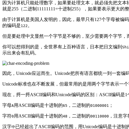
因为计算机只能处理数字，如果要处理文本，就必须先把文本转换
就是255（二进制11111111=十进制255），如果要表示
由于计算机是美国人发明的，因此，最早只有127个字母被编
的编码是
。
122
但是要处理中文显然一个字节是不够的，至少需要两个字节，而
你可以想得到的是，全世界有上百种语言，日本把日文编到
Shi
示出来会有乱码。
因此，Unicode应运而生。Unicode把所有语言都统一到一
Unicode标准也在不断发展，但最常用的是用两个字节表示一
现在，捋一捋ASCII编码和Unicode编码的区别：ASCII编码是
字母
用ASCII编码是十进制的
，二进制的
；
A
65
01000001
字符
用ASCII编码是十进制的
，二进制的
，注意字
0
48
00110000
汉字
已经超出了ASCII编码的范围，用Unicode编码是十进制
中