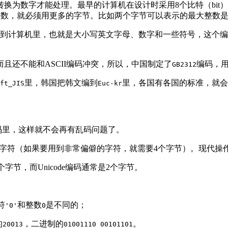
为数字才能处理。最早的计算机在设计时采用8个比特（bit）
更大的整数，就必须用更多的字节。比如两个字节可以表示的最大整数
码到计算机里，也就是大小写英文字母、数字和一些符号，这个
且还不能和ASCII编码冲突，所以，中国制定了
编码，
GB2312
里，韩国把韩文编到
里，各国有各国的标准，就会
ft_JIS
Euc-kr
套编码里，这样就不会再有乱码问题了。
个字符（如果要用到非常偏僻的字符，就需要4个字节）。现代操作系
1个字节，而Unicode编码通常是2个字节。
符
和整数
是不同的；
'0'
0
的
，二进制的
。
20013
01001110 00101101