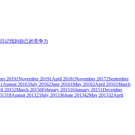
份日记
找到自己的竞争力
er 2019
1
November 2019
1
April 2018
1
November 2017
2
September
6
1
August 2016
3
July 2016
2
June 2016
1
May 2016
2
April 2016
1
March
il 2015
2
March 2015
6
February 2015
16
January 2015
1
December
013
18
August 2013
23
July 2013
36
June 2013
42
May 2013
32
April