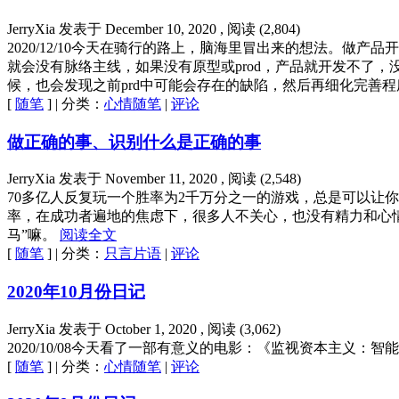
JerryXia
发表于
December 10, 2020
, 阅读 (
2,804
)
2020/12/10今天在骑行的路上，脑海里冒出来的想法。做
就会没有脉络主线，如果没有原型或prod，产品就开发不了
候，也会发现之前prd中可能会存在的缺陷，然后再细化完善程序流
[
随笔
] | 分类：
心情随笔
|
评论
做正确的事、识别什么是正确的事
JerryXia
发表于
November 11, 2020
, 阅读 (
2,548
)
70多亿人反复玩一个胜率为2千万分之一的游戏，总是可以让
率，在成功者遍地的焦虑下，很多人不关心，也没有精力和心情
马”嘛。
阅读全文
[
随笔
] | 分类：
只言片语
|
评论
2020年10月份日记
JerryXia
发表于
October 1, 2020
, 阅读 (
3,062
)
2020/10/08今天看了一部有意义的电影：《监视资本主义：智能陷阱 Th
[
随笔
] | 分类：
心情随笔
|
评论